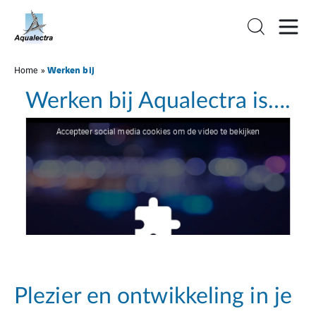
Werken bij
Home
»
Werken bij Aqualectra is….
Accepteer social media cookies om de video te bekijken
Plezier en ontwikkeling in je