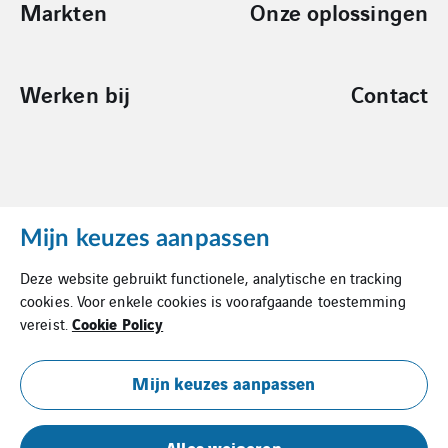
Markten
Onze oplossingen
Werken bij
Contact
Mijn keuzes aanpassen
Cookies
Deze website gebruikt functionele, analytische en tracking
Privacy Statement
cookies. Voor enkele cookies is voorafgaande toestemming
Cookie Policy
vereist.
Algemene Inkoopvoorwaarden
Leveringsvoorwaarden
Mijn keuzes aanpassen
Documentatie
Alles weigeren