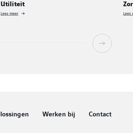
Zorg
Wa
Lees meer
Lees
lossingen
Werken bij
Contact