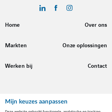
Home
Over ons
Markten
Onze oplossingen
Werken bij
Contact
Mijn keuzes aanpassen
Cookies
Deze website gebruikt functionele, analytische en tracking